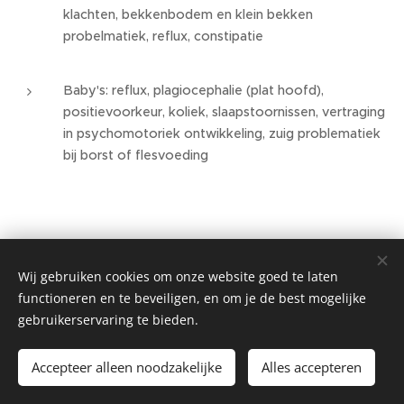
klachten, bekkenbodem en klein bekken
probelmatiek, reflux, constipatie
Baby's: reflux, plagiocephalie (plat hoofd),
positievoorkeur, koliek, slaapstoornissen, vertraging
in psychomotoriek ontwikkeling, zuig problematiek
bij borst of flesvoeding
Wij gebruiken cookies om onze website goed te laten
functioneren en te beveiligen, en om je de best mogelijke
gebruikerservaring te bieden.
Mogelijk gemaakt door
Webnode
Cookies
Talen
Accepteer alleen noodzakelijke
Alles accepteren
Français
Nederlands