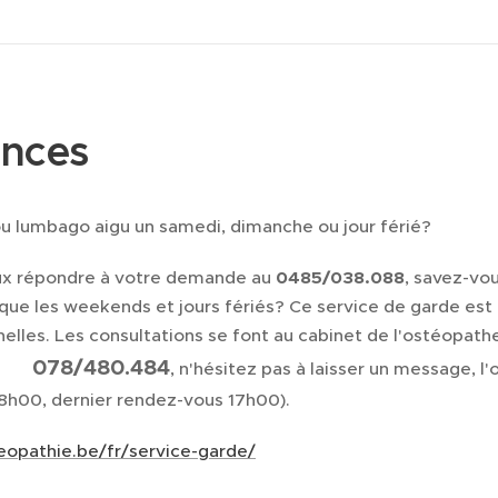
nces
 ou lumbago aigu un samedi, dimanche ou jour férié?
eux répondre à votre demande au
0485/038.088
, savez-vou
que les weekends et jours fériés? Ce service de garde est
elles. Les consultations se font au cabinet de l'ostéopath
078/480.484
e. ☎
, n'hésitez pas à laisser un message, l
8h00, dernier rendez-vous 17h00).
teopathie.be/fr/service-garde/