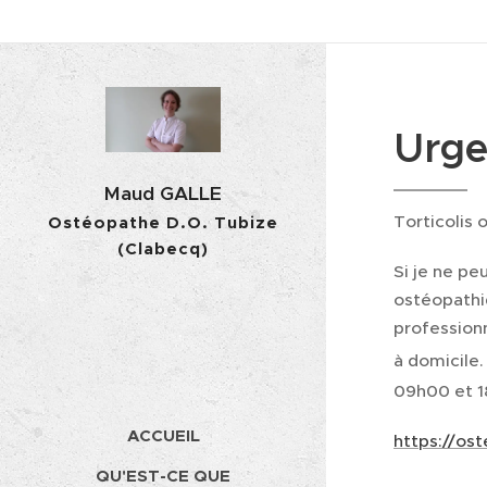
Urge
Maud GALLE
Torticolis
Ostéopathe D.O. Tubize
(Clabecq)
Si je ne p
ostéopathi
professionn
à domicil
09h00 et 1
ACCUEIL
https://os
QU'EST-CE QUE